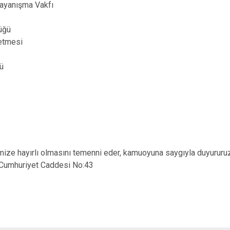
ayanışma Vakfı
Karataş
Kozan
üğü
etmesi
Pozantı
ğü
mize hayırlı olmasını temenni eder, kamuoyuna saygıyla duyururuz
 Cumhuriyet Caddesi No:43