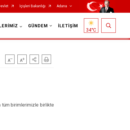
Devlet
İçişleri Bakanlığı
Adana
LERİMİZ
GÜNDEM
İLETİŞİM
34
°C
Saimbeyli
Seyhan
tüm birimlerimizle birlikte
Tufanbeyli
Yumurtalık
Yüreğir