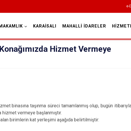
e-
MAKAMLIK
KARAİSALI
MAHALLİ İDARELER
HİZMET
Adana
 Konağımızda Hizmet Vermeye
Aladağ
Ceyhan
met binasına taşınma süreci tamamlanmış olup, bugün itibarıyla 
Feke
 hizmet vermeye başlanmıştır.
İmamoğlu
lan birimlerin kat yerleşimi aşağıda belirtilmiştir:
Karaisalı