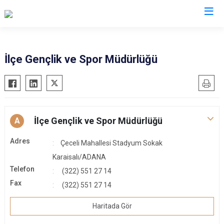
Adana
İlçe Gençlik ve Spor Müdürlüğü
Aladağ
Saimbeyli
Ceyhan
Seyhan
Feke
Tufanbeyli
İlçe Gençlik ve Spor Müdürlüğü
A
İmamoğlu
Yumurtalık
Karaisalı
Yüreğir
Adres
Çeceli Mahallesi Stadyum Sokak
Karataş
Sarıçam
Karaisalı/ADANA
Telefon
Kozan
(322) 551 27 14
Çukurova
Fax
(322) 551 27 14
Pozantı
Haritada Gör