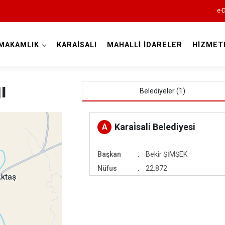
e-
MAKAMLIK
KARAİSALI
MAHALLİ İDARELER
HİZMET
Adana
ı
Belediyeler (1)
2
Karai̇sali Belediyesi
A
Aladağ
Başkan
Bekir ŞİMŞEK
Ceyhan
Nüfus
22.872
Feke
İmamoğlu
Karaisalı