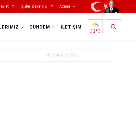
Devlet
İçişleri Bakanlığı
Adana
LERİMİZ
GÜNDEM
İLETİŞİM
33
°C
10
Muhtarliklar (62)
Saimbeyli
Seyhan
Tufanbeyli
8
Yumurtalık
Yüreğir