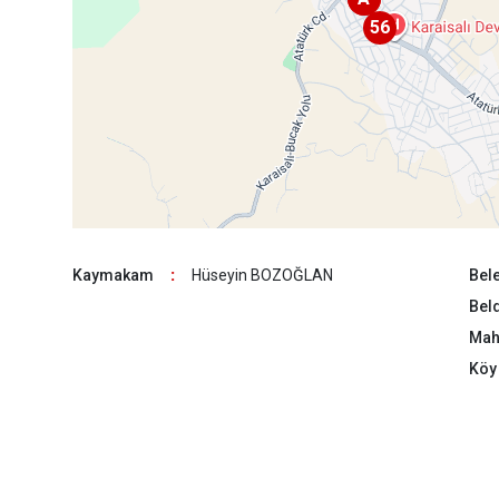
56
Kaymakam
:
Hüseyin BOZOĞLAN
Bele
Beld
Maha
Köy 