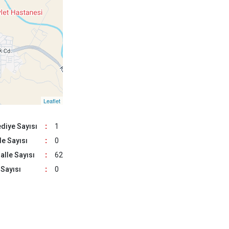
Karataş
Kozan
Pozantı
Leaflet
diye Sayısı
:
1
e Sayısı
:
0
lle Sayısı
:
62
Sayısı
:
0
32