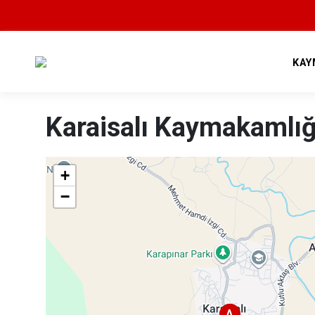
KAY
Karaisalı Kaymakamlığ
+
−
A
A