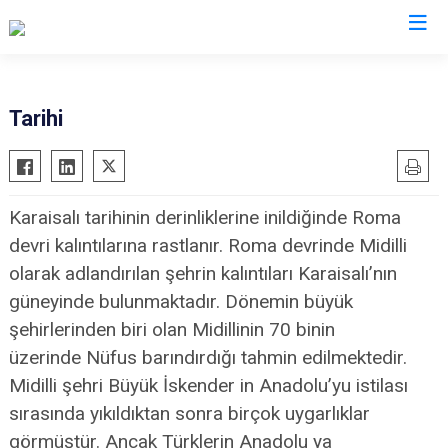
Adana
Tarihi
Aladağ
Saimbeyli
Ceyhan
Seyhan
Karaisalı tarihinin derinliklerine inildiğinde Roma
Feke
Tufanbeyli
devri kalıntılarına rastlanır. Roma devrinde Midilli
İmamoğlu
Yumurtalık
olarak adlandırılan şehrin kalıntıları Karaisalı’nın
Karaisalı
Yüreğir
güneyinde bulunmaktadır. Dönemin büyük
Karataş
Sarıçam
şehirlerinden biri olan Midillinin 70 binin
Kozan
Çukurova
üzerinde Nüfus barındırdığı tahmin edilmektedir.
Pozantı
Midilli şehri Büyük İskender in Anadolu’yu istilası
sırasında yıkıldıktan sonra birçok uygarlıklar
görmüştür. Ancak Türklerin Anadolu ya