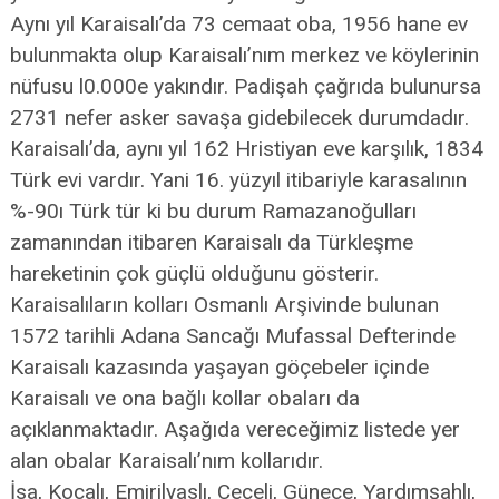
Aynı yıl Karaisalı’da 73 cemaat oba, 1956 hane ev
bulunmakta olup Karaisalı’nım merkez ve köylerinin
nüfusu l0.000e yakındır. Padişah çağrıda bulunursa
2731 nefer asker savaşa gidebilecek durumdadır.
Karaisalı’da, aynı yıl 162 Hristiyan eve karşılık, 1834
Türk evi vardır. Yani 16. yüzyıl itibariyle karasalının
%-90ı Türk tür ki bu durum Ramazanoğulları
zamanından itibaren Karaisalı da Türkleşme
hareketinin çok güçlü olduğunu gösterir.
Karaisalıların kolları Osmanlı Arşivinde bulunan
1572 tarihli Adana Sancağı Mufassal Defterinde
Karaisalı kazasında yaşayan göçebeler içinde
Karaisalı ve ona bağlı kollar obaları da
açıklanmaktadır. Aşağıda vereceğimiz listede yer
alan obalar Karaisalı’nım kollarıdır.
İsa, Kocalı, Emirilyaslı, Çeçeli, Günece, Yardımşahlı,