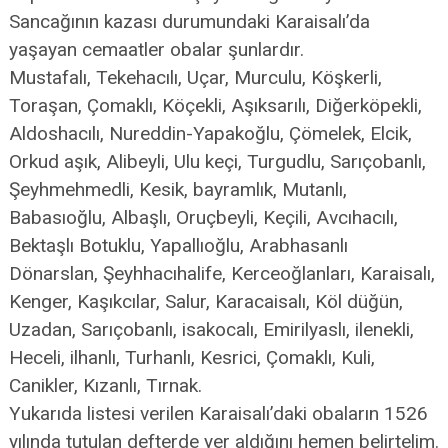
Sancağının kazası durumundaki Karaisalı’da
yaşayan cemaatler obalar şunlardır.
Mustafalı, Tekehacılı, Uçar, Murculu, Köşkerli,
Toraşan, Çomaklı, Köçekli, Aşıksarılı, Diğerköpekli,
Aldoshacılı, Nureddin-Yapakoğlu, Çömelek, Elcik,
Orkud aşık, Alibeyli, Ulu keçi, Turgudlu, Sarıçobanlı,
Şeyhmehmedli, Kesik, bayramlık, Mutanlı,
Babasıoğlu, Albaşlı, Oruçbeyli, Keçili, Avcıhacılı,
Bektaşlı Botuklu, Yapallıoğlu, Arabhasanlı
Dönarslan, Şeyhhacıhalife, Kerceoğlanları, Karaisalı,
Kenger, Kaşıkcılar, Salur, Karacaisalı, Köl düğün,
Uzadan, Sarıçobanlı, isakocalı, Emirilyaslı, ilenekli,
Heceli, ilhanlı, Turhanlı, Kesrici, Çomaklı, Kuli,
Canikler, Kızanlı, Tırnak.
Yukarıda listesi verilen Karaisalı’daki obaların 1526
yılında tutulan defterde yer aldığını hemen belirtelim.