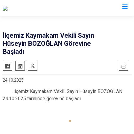
Adana
İlçemiz Kaymakam Vekili Sayın
Hüseyin BOZOĞLAN Görevine
Aladağ
Saimbeyli
Başladı
Ceyhan
Seyhan
Feke
Tufanbeyli
İmamoğlu
Yumurtalık
24.10.2025
Karaisalı
Yüreğir
İlçemiz Kaymakam Vekili Sayın Hüseyin BOZOĞLAN
Karataş
Sarıçam
24.10.2025 tarihinde görevine başladı
Kozan
Çukurova
Pozantı