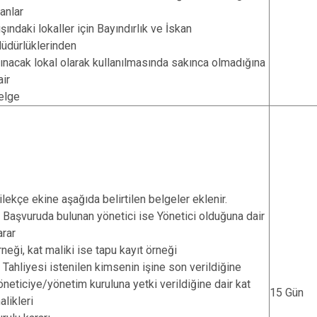
lanlar
ışındaki lokaller için Bayındırlık ve İskan
üdürlüklerinden
lınacak lokal olarak kullanılmasında sakınca olmadığına
air
elge
ilekçe ekine aşağıda belirtilen belgeler eklenir.
. Başvuruda bulunan yönetici ise Yönetici olduğuna dair
arar
rneği, kat maliki ise tapu kayıt örneği
. Tahliyesi istenilen kimsenin işine son verildiğine
öneticiye/yönetim kuruluna yetki verildiğine dair kat
15 Gün
alikleri