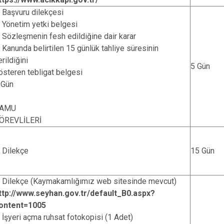
. Başvuru dilekçesi
. Yönetim yetki belgesi
. Sözleşmenin fesh edildiğine dair karar
. Kanunda belirtilen 15 günlük tahliye süresinin
erildiğini
5 Gün
österen tebligat belgesi
 Gün
AMU
ÖREVLİLERİ
. Dilekçe
15 Gün
. Dilekçe (Kaymakamlığımız web sitesinde mevcut)
ttp://www.seyhan.gov.tr/default_B0.aspx?
ontent=1005
. İşyeri açma ruhsat fotokopisi (1 Adet)