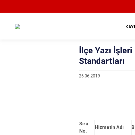
KAY
İlçe Yazı İşle
Standartları
26.06.2019
Sıra
Hizmetin Adı
B
No.