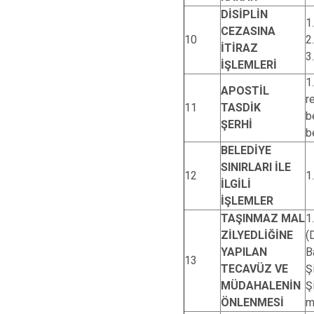
DİSİPLİN
1
CEZASINA
10
2
İTİRAZ
3
İŞLEMLERİ
1
APOSTİL
r
11
TASDİK
b
ŞERHİ
b
BELEDİYE
SINIRLARI İLE
12
1
İLGİLİ
İŞLEMLER
TAŞINMAZ MAL
1
ZİLYEDLİĞİNE
(
YAPILAN
B
13
TECAVÜZ VE
Ş
MÜDAHALENİN
Ş
ÖNLENMESİ
m