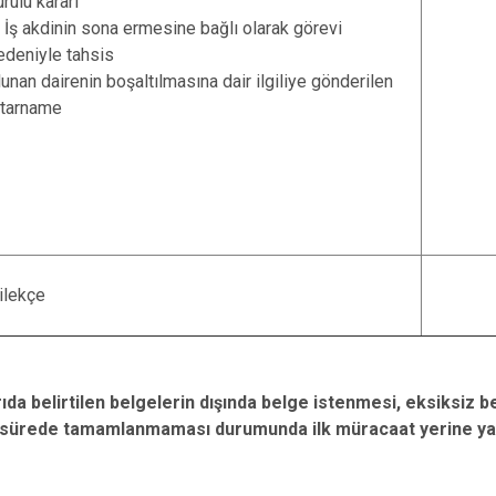
urulu kararı
. İş akdinin sona ermesine bağlı olarak görevi
edeniyle tahsis
lunan dairenin boşaltılmasına dair ilgiliye gönderilen
htarname
ilekçe
a belirtilen belgelerin dışında belge istenmesi, eksiksiz be
en sürede tamamlanmaması durumunda ilk müracaat yerine ya