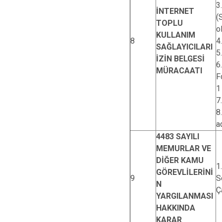
3
İNTERNET
(
TOPLU
o
KULLANIM
8
4
SAĞLAYICILARI
5
İZİN BELGESİ
6
MÜRACAATI
F
1
7
8
a
4483 SAYILI
MEMURLAR VE
DİĞER KAMU
1
GÖREVLİLERİNİ
9
S
N
Ç
YARGILANMASI
HAKKINDA
KARAR