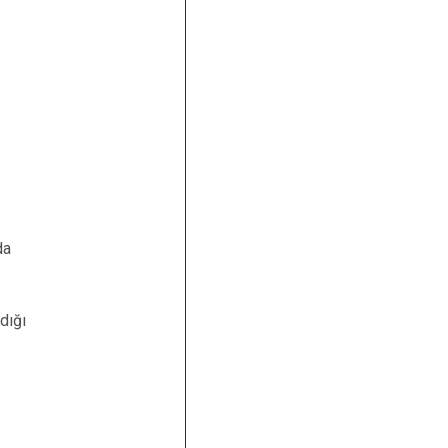
da
dığı