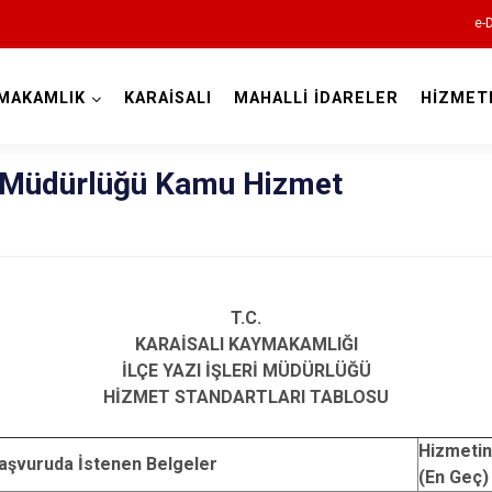
e-
MAKAMLIK
KARAİSALI
MAHALLİ İDARELER
HİZMET
Adana
ri Müdürlüğü Kamu Hizmet
T.C.
Aladağ
KARAİSALI KAYMAKAMLI
Ğ
I
Ceyhan
İ
LÇE YAZI
İŞ
LER
İ
MÜDÜRLÜ
Ğ
Ü
H
İ
ZMET STANDARTLARI TABLOSU
Feke
İmamoğlu
Hizmeti
aşvuruda İstenen Belgeler
Karaisalı
(En Geç)