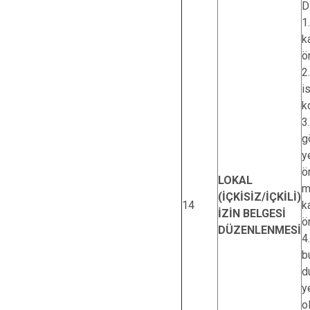
D
1
k
ö
2
i
k
3
g
y
ö
LOKAL
m
(İÇKİSİZ/İÇKİLİ)
14
k
İZİN BELGESİ
ö
DÜZENLENMESİ
4
b
d
y
o