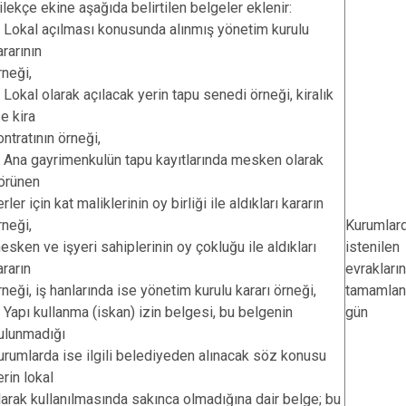
ilekçe ekine aşağıda belirtilen belgeler eklenir:
. Lokal açılması konusunda alınmış yönetim kurulu
ararının
rneği,
. Lokal olarak açılacak yerin tapu senedi örneği, kiralık
se kira
ontratının örneği,
. Ana gayrimenkulün tapu kayıtlarında mesken olarak
örünen
erler için kat maliklerinin oy birliği ile aldıkları kararın
rneği,
Kurumlar
esken ve işyeri sahiplerinin oy çokluğu ile aldıkları
istenilen
ararın
evrakların
rneği, iş hanlarında ise yönetim kurulu kararı örneği,
tamamlan
. Yapı kullanma (iskan) izin belgesi, bu belgenin
gün
ulunmadığı
urumlarda ise ilgili belediyeden alınacak söz konusu
erin lokal
larak kullanılmasında sakınca olmadığına dair belge; bu