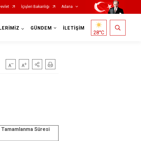
Devlet
İçişleri Bakanlığı
Adana
LERİMİZ
GÜNDEM
İLETİŞİM
28
°C
Saimbeyli
Seyhan
Tufanbeyli
Yumurtalık
n Tamamlanma Süresi
Yüreğir