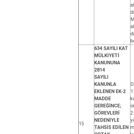
a
d
M
a
d
b
634 SAYILI KAT
MÜLKİYETİ
KANUNUNA
2814
SAYILI
KANUNLA
D
EKLENEN EK-2
1
MADDE
k
GEREĞİNCE;
ö
GÖREVLERİ
2
NEDENİYLE
y
15
TAHSİS EDİLEN
m