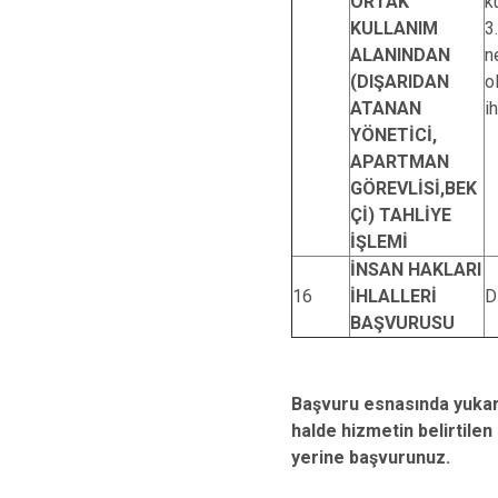
ORTAK
k
KULLANIM
3
ALANINDAN
n
(DIŞARIDAN
o
ATANAN
i
YÖNETİCİ,
APARTMAN
GÖREVLİSİ,BEK
Çİ) TAHLİYE
İŞLEMİ
İNSAN HAKLARI
16
İHLALLERİ
D
BAŞVURUSU
Başvuru esnasında yukarıd
halde hizmetin belirtil
yerine başvurunuz.