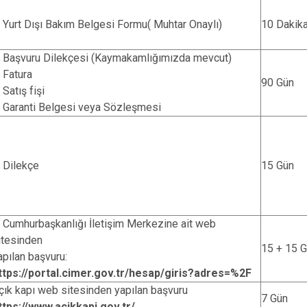
Karataş
. Yurt Dışı Bakım Belgesi Formu( Muhtar Onaylı)
10 Dakik
Kozan
. Başvuru Dilekçesi (Kaymakamlığımızda mevcut)
Pozantı
. Fatura
90 Gün
 Satış fişi
. Garanti Belgesi veya Sözleşmesi
. Dilekçe
15 Gün
. Cumhurbaşkanlığı İletişim Merkezine ait web
itesinden
15 + 15 
apılan başvuru:
ttps://portal.cimer.gov.tr/hesap/giris?adres=%2F
çık kapı web sitesinden yapılan başvuru
7 Gün
ttps://www.acikkapi.gov.tr/