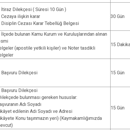
. İtiraz Dilekçesi ( Süresi 10 Gün )
. Cezaya ilişkin karar
30 Gün
. Disiplin Cezası Karar Tebellüğ Belgesi
. İlçede bulunan Kamu Kurum ve Kuruluşlarından alınan
esmi
15 Dakik
elgeler (apostile yetkili kişiler) ve Noter tasdikli
elgeler
. Başvuru Dilekçesi
15 Gün
. Başvuru Dilekçesi
Dilekçede bulunması gereken hususlar:
aşvuranın Adı Soyadı
15 Gün
ikâyet edilenin Adı Soyadı ve Adresi
ikâyete Konu taşınmazın yeri) (Kaymakamlığımızda
evcut)