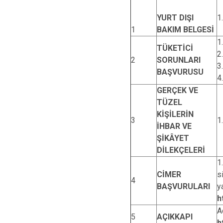
YURT DIŞI
1
1
BAKIM BELGESİ
1
TÜKETİCİ
2
2
SORUNLARI
3.
BAŞVURUSU
4
GERÇEK VE
TÜZEL
KİŞİLERİN
3
1
İHBAR VE
ŞİKÂYET
DİLEKÇELERİ
1
CİMER
s
4
BAŞVURULARI
y
h
A
5
AÇIKKAPI
h