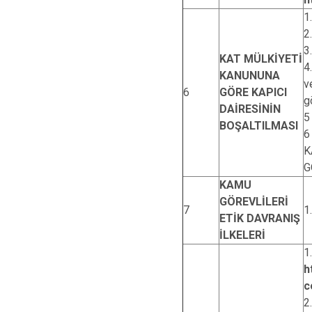
1
2
3
KAT MÜLKİYETİ
4
KANUNUNA
v
6
GÖRE KAPICI
g
DAİRESİNİN
5
BOŞALTILMASI
6
K
G
KAMU
GÖREVLİLERİ
7
1
ETİK DAVRANIŞ
İLKELERİ
1
h
c
2