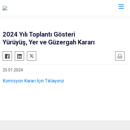
Adana
2024 Yılı Toplantı Gösteri
Yürüyüş, Yer ve Güzergah Kararı
Aladağ
Saimbeyli
Ceyhan
Seyhan
Feke
Tufanbeyli
25.01.2024
İmamoğlu
Yumurtalık
Komisyon Kararı İçin Tıklayınız
Karaisalı
Yüreğir
Karataş
Sarıçam
Kozan
Çukurova
Pozantı