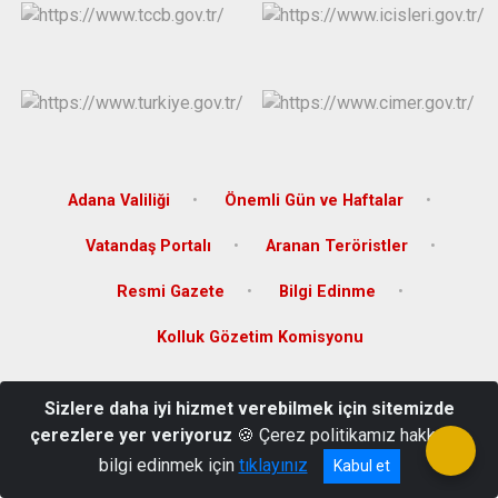
Adana Valiliği
Önemli Gün ve Haftalar
Vatandaş Portalı
Aranan Teröristler
Resmi Gazete
Bilgi Edinme
Kolluk Gözetim Komisyonu
Karapınar Mahallesi Cumhuriyet Caddesi No: 43 Karaisalı/ADANA
Sizlere daha iyi hizmet verebilmek için sitemizde
Telefon : (0322) 551 20 14 Fax : (0322) 551 20 69
çerezlere yer veriyoruz
🍪 Çerez politikamız hakkında
bilgi edinmek için
tıklayınız
Kabul et